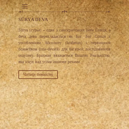
SŪRYA DEVA
Sūrya (сурья) – одне з санскритських імен Сонця, а
deva дева перекладається як Бог. Бог Сонця є
уособленням Абсолюту (brahman) і первинним
божеством (iṣṭa–devatā) для багатьох послідовників
індуїзму. Брахман вважається Вищою Реальністю,
яка існує над усіма іншими речами.
Читати повністю