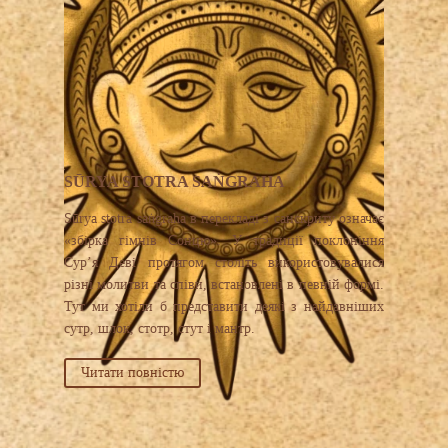
SŪRYA STOTRA SAṄGRAHA
Sūrya stotra saṅgraha в перекладі з санскриту означає
«збірка гімнів Сонцю». У традиції поклоніння
Сур’я Деві протягом століть використовувалися
різні молитви та співи, встановлені в певній формі.
Тут ми хотіли б представити деякі з найдавніших
сутр, шлок, стотр, стут і мантр.
Читати повністю