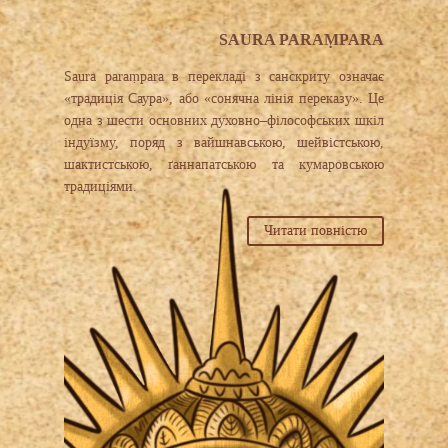
SAURA PARAṂPARA
Saura paraṃpara в перекладі з санскриту означає
«традиція Саура», або «сонячна лінія переказу». Це
одна з шести основних духовно–філософських шкіл
індуїзму, поряд з вайшнавською, шейвістською,
шактистською, ґаннапатською та кумаровською
традиціями.
Читати повністю