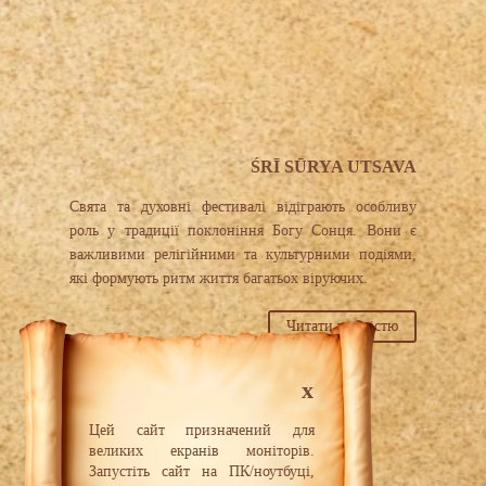
ŚRĪ SŪRYA UTSAVA
Свята та духовні фестивалі відіграють особливу
роль у традиції поклоніння Богу Сонця. Вони є
важливими релігійними та культурними подіями,
які формують ритм життя багатьох віруючих.
Читати повністю
Nasza strona internetowa nie
x
wykorzystuje plików cookies ani nie
gromadzi danych użytkowników.
Цей сайт призначений для
Korzystając z niej, możesz czuć się
великих екранів моніторів.
w pełni anonimowy i bezpieczny.
Запустіть сайт на ПК/ноутбуці,
Więcej informacji znajdziesz w